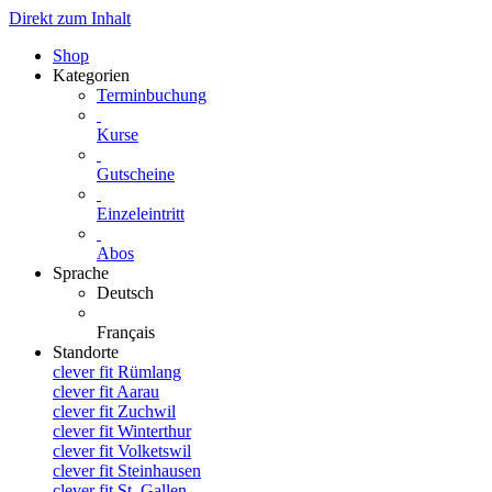
Direkt zum Inhalt
Shop
Kategorien
Terminbuchung
Kurse
Gutscheine
Einzeleintritt
Abos
Sprache
Deutsch
Français
Standorte
clever fit Rümlang
clever fit Aarau
clever fit Zuchwil
clever fit Winterthur
clever fit Volketswil
clever fit Steinhausen
clever fit St. Gallen