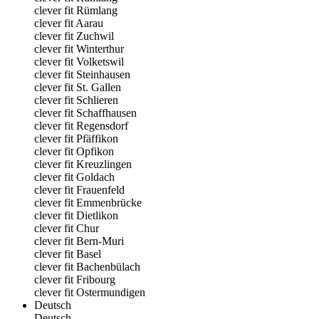
clever fit Rümlang
clever fit Aarau
clever fit Zuchwil
clever fit Winterthur
clever fit Volketswil
clever fit Steinhausen
clever fit St. Gallen
clever fit Schlieren
clever fit Schaffhausen
clever fit Regensdorf
clever fit Pfäffikon
clever fit Opfikon
clever fit Kreuzlingen
clever fit Goldach
clever fit Frauenfeld
clever fit Emmenbrücke
clever fit Dietlikon
clever fit Chur
clever fit Bern-Muri
clever fit Basel
clever fit Bachenbülach
clever fit Fribourg
clever fit Ostermundigen
Deutsch
Deutsch