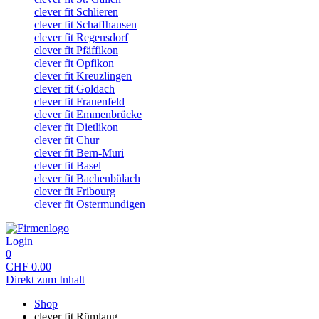
clever fit Schlieren
clever fit Schaffhausen
clever fit Regensdorf
clever fit Pfäffikon
clever fit Opfikon
clever fit Kreuzlingen
clever fit Goldach
clever fit Frauenfeld
clever fit Emmenbrücke
clever fit Dietlikon
clever fit Chur
clever fit Bern-Muri
clever fit Basel
clever fit Bachenbülach
clever fit Fribourg
clever fit Ostermundigen
Login
0
CHF
0.00
Direkt zum Inhalt
Shop
clever fit Rümlang