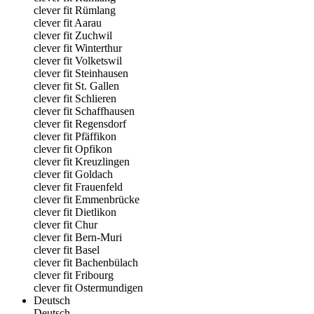
clever fit Rümlang
clever fit Aarau
clever fit Zuchwil
clever fit Winterthur
clever fit Volketswil
clever fit Steinhausen
clever fit St. Gallen
clever fit Schlieren
clever fit Schaffhausen
clever fit Regensdorf
clever fit Pfäffikon
clever fit Opfikon
clever fit Kreuzlingen
clever fit Goldach
clever fit Frauenfeld
clever fit Emmenbrücke
clever fit Dietlikon
clever fit Chur
clever fit Bern-Muri
clever fit Basel
clever fit Bachenbülach
clever fit Fribourg
clever fit Ostermundigen
Deutsch
Deutsch