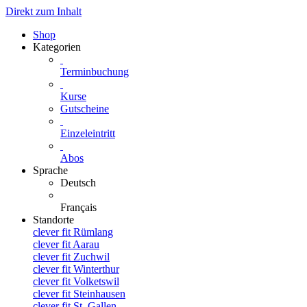
Direkt zum Inhalt
Shop
Kategorien
Terminbuchung
Kurse
Gutscheine
Einzeleintritt
Abos
Sprache
Deutsch
Français
Standorte
clever fit Rümlang
clever fit Aarau
clever fit Zuchwil
clever fit Winterthur
clever fit Volketswil
clever fit Steinhausen
clever fit St. Gallen