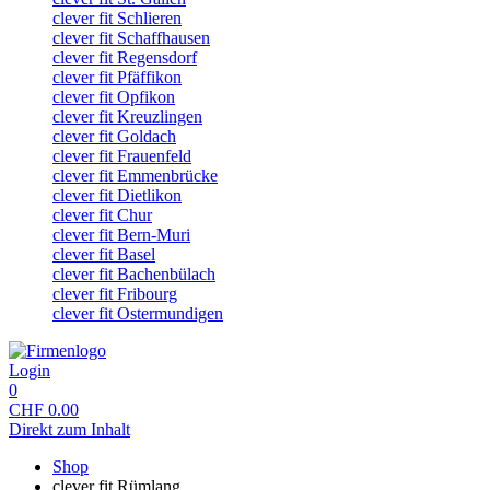
clever fit Schlieren
clever fit Schaffhausen
clever fit Regensdorf
clever fit Pfäffikon
clever fit Opfikon
clever fit Kreuzlingen
clever fit Goldach
clever fit Frauenfeld
clever fit Emmenbrücke
clever fit Dietlikon
clever fit Chur
clever fit Bern-Muri
clever fit Basel
clever fit Bachenbülach
clever fit Fribourg
clever fit Ostermundigen
Login
0
CHF
0.00
Direkt zum Inhalt
Shop
clever fit Rümlang