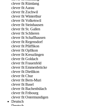
clever fit Rümlang
clever fit Aarau
clever fit Zuchwil
clever fit Winterthur
clever fit Volketswil
clever fit Steinhausen
clever fit St. Gallen
clever fit Schlieren
clever fit Schaffhausen
clever fit Regensdorf
clever fit Pfäffikon
clever fit Opfikon
clever fit Kreuzlingen
clever fit Goldach
clever fit Frauenfeld
clever fit Emmenbrücke
clever fit Dietlikon
clever fit Chur
clever fit Bern-Muri
clever fit Basel
clever fit Bachenbülach
clever fit Fribourg
clever fit Ostermundigen
Deutsch
Deutsch