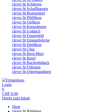
clever fit Schlieren
clever fit Schaffhausen
clever fit Regensdorf
clever fit Pfäffikon
clever fit Opfikon
clever fit Kreuzlingen
clever fit Goldach
clever fit Frauenfeld
clever fit Emmenbrücke
clever fit Dietlikon
clever fit Chur
clever fit Bern-Muri
clever fit Basel
clever fit Bachenbülach
clever fit Fribourg
clever fit Ostermundigen
Login
0
CHF
0.00
Direkt zum Inhalt
Shop
clever fit Rümlang