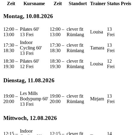
Zeit
Kursname
Zeit
Standort
Trainer
Status
Preis
Montag, 10.08.2026
12:00 –
Pilates 60'
12:00 –
clever fit
13
Louisa
13:00
13 Frei
13:00
Rümlang
Frei
Indoor
17:30 –
17:30 –
clever fit
13
Cycling 60'
Tamara
18:30
18:30
Rümlang
Frei
13 Frei
18:30 –
Pilates 60'
18:30 –
clever fit
12
Louisa
19:30
12 Frei
19:30
Rümlang
Frei
Dienstag, 11.08.2026
Les Mills
19:00 –
19:00 –
clever fit
13
Bodypump 60'
Mirjam
20:00
20:00
Rümlang
Frei
13 Frei
Mittwoch, 12.08.2026
Indoor
12:15 –
12:15 –
clever fit
14