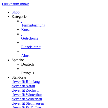
Direkt zum Inhalt
Shop
Kategorien
Terminbuchung
Kurse
Gutscheine
Einzeleintritt
Abos
Sprache
Deutsch
Français
Standorte
clever fit Rümlang
clever fit Aarau
clever fit Zuchwil
clever fit Winterthur
clever fit Volketswil
clever fit Steinhausen
clever fit St. Gallen